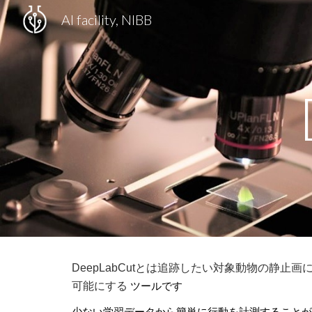
AI facility, NIBB
Sk
DeepLabCutとは追跡したい対象動物の
可能にする
ツールです