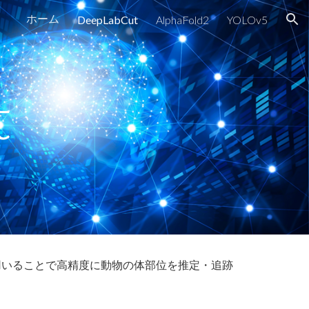
ホーム
DeepLabCut
AlphaFold2
YOLOv5
ion
t
を用いることで高精度に動物の体部位を推定・追跡